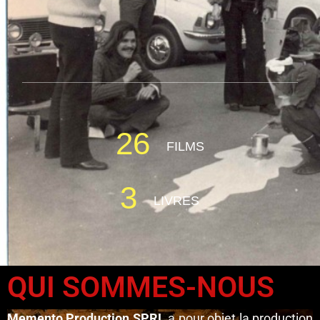
26
FILMS
3
LIVRES
QUI SOMMES-NOUS
Memento Production SPRL
a pour objet la production