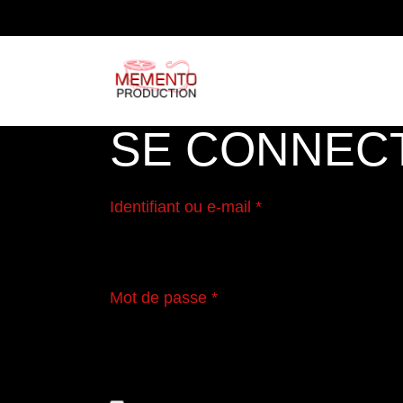
Skip
to
the
content
SE CONNEC
Obligatoire
Identifiant ou e-mail
*
Obligatoire
Mot de passe
*